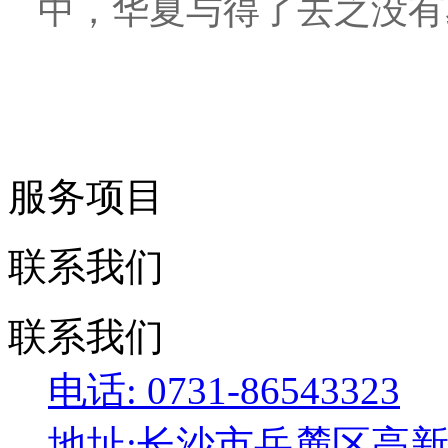
中，华夏与得了去之没有
服务项目
联系我们
联系我们
电话: 0731-86543323
地址:长沙市岳麓区高